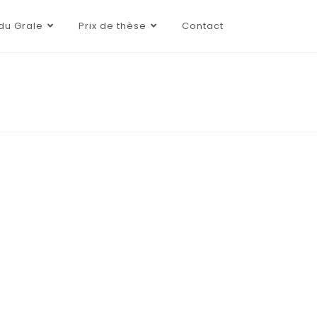
du Grale
Prix de thèse
Contact