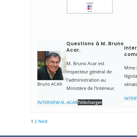
Questions à M. Bruno
Inte
Acar.
comm
M. Bruno Acar est
Mme Fr
Inspecteur général de
législ
l’administration au
sénato
Bruno ACAR
Ministère de l’Intérieur.
INTER
INTERVIEW-B.-ACAR
Télécharger
1
2
Next