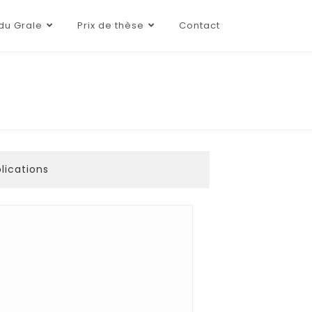
du Grale
Prix de thèse
Contact
lications