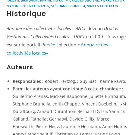
JULIETTE BIRNBAUM
,
KARINE FAVRO
,
MICKAËL BAUBONNE
,
PIERRE-VICTOR
NAZON
,
ROBERT HERTZOG
,
STÉPHANE BRUNELLA
,
VINCENT DOEBELIN
Historique
Annuaire des collectivités locales
–
ANCL
devenu
Droit et
Gestion des Collectivités Locales
–
DGCT
en 2009. L’ouvrage
est sur le portail
Persée
collection «
Annuaire des
collectivités locales
« .
Auteurs
Responsables
: Robert Hertzog, ; Guy Siat ; Karine Favro.
Parmi les auteurs ayant contribué à cette chronique :
Guillermo Arenas, Mickaël Baubonne, Juliette Birnbaum,
Stéphane Brunella, edith Chappe, Vincent Doebelin, J.-M.
Duraffourg, Arnaud Duranthon, Bernard Dyssli, Yannick
Galland, Fathallat Gernaovi, Davide Gillig, Marcel
Hauswirth, Pierre Heitz, Laurence Hermann, Anne Hulné,
Anne-Catherine Juif, Christian Le Lamer, Karine Favro,