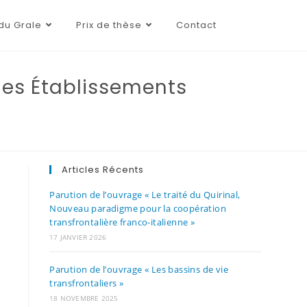
du Grale
Prix de thèse
Contact
 les Établissements
Articles Récents
Parution de l’ouvrage « Le traité du Quirinal,
Nouveau paradigme pour la coopération
transfrontalière franco-italienne »
17 JANVIER 2026
Parution de l’ouvrage « Les bassins de vie
transfrontaliers »
18 NOVEMBRE 2025