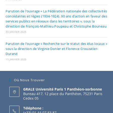
Parution de l’ouvrage « La Fédération nationale des collectivités
concédantes et régies (1934-1924). 90 ans d’action en faveur des
services publics en réseaux dans les territoires », sous la
direction de François-Mathieu Poupeau et Christophe Bouneau
30 JANVIER 2025
Parution de l’ouvrage « Recherche sur le statut des élus locaux »
sous la direction de Virginie Donier et Florence Crouzatier-
Durand
15 JANVIER 2025
Où Nous Trouver
GRALE Université Paris 1 Panthéon-sorbonne
Bureau 417, 12 place du Panthéon, 75231 Paris
Cedex 05
Téléphone :
(+33) 01 44 07 83 87