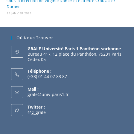
sous la direction de Virginie Donier et Florence Crouzatier-
Durand
15 JANVIER 2025
Où Nous Trouver
GRALE Université Paris 1 Panthéon-sorbonne
Bureau 417, 12 place du Panthéon, 75231 Paris
Cedex 05
Téléphone :
(+33) 01 44 07 83 87
Mail :
grale@univ-paris1.fr
Twitter :
@g_grale