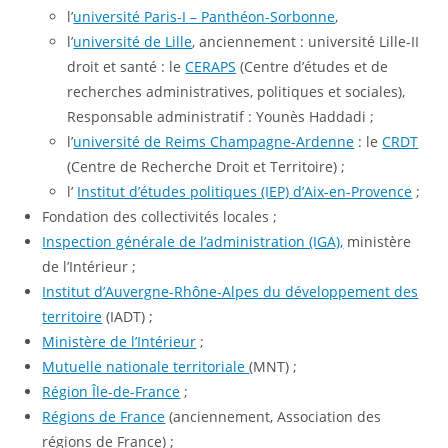
l’
université Paris-I – Panthéon-Sorbonne
,
l’
université de Lille
, anciennement : université Lille-II
droit et santé : le
CERAPS
(Centre d’études et de
recherches administratives, politiques et sociales),
Responsable administratif : Younès Haddadi ;
l’
université de Reims Champagne-Ardenne
: le
CRDT
(Centre de Recherche Droit et Territoire) ;
l’
Institut d’études politiques (IEP) d’Aix-en-Provence
;
Fondation des collectivités locales ;
Inspection générale de l’administration (IGA),
ministère
de l’Intérieur ;
Institut d’Auvergne-Rhône-Alpes du développement des
territoire
(IADT) ;
Ministère de l’Intérieur
;
Mutuelle nationale territoriale
(MNT) ;
Région Île-de-France
;
Régions de France
(anciennement, Association des
régions de France) ;