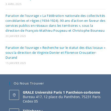
3 AVRIL 2025
Parution de l’ouvrage « La Fédération nationale des collectivités
concédantes et régies (1934-1924). 90 ans d’action en faveur des
services publics en réseaux dans les territoires », sous la
direction de François-Mathieu Poupeau et Christophe Bouneau
30 JANVIER 2025
Parution de l’ouvrage « Recherche sur le statut des élus locaux »
sous la direction de Virginie Donier et Florence Crouzatier-
Durand
15 JANVIER 2025
Où Nous Trouver
GRALE Université Paris 1 Panthéon-sorbonne
Bureau 417, 12 place du Panthéon, 75231 Paris
Cedex 05
Téléphone :