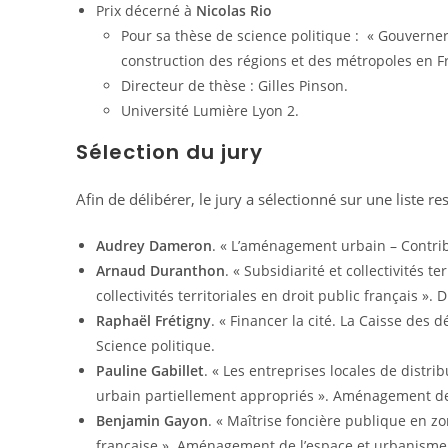
Prix décerné à
Nicolas Rio
Pour sa thèse de science politique : « Gouverner 
construction des régions et des métropoles en Fr
Directeur de thèse : Gilles Pinson.
Université Lumière Lyon 2.
Sélection du jury
Afin de délibérer, le jury a sélectionné sur une liste re
Audrey Dameron
. « L’aménagement urbain – Contribu
Arnaud Duranthon
. « Subsidiarité et collectivités t
collectivités territoriales en droit public français ». D
Raphaël Frétigny
. « Financer la cité. La Caisse des
Science politique.
Pauline Gabillet
. « Les entreprises locales de distr
urbain partiellement appropriés ». Aménagement de
Benjamin Gayon
. « Maîtrise foncière publique en zon
française ». Aménagement de l’espace et urbanisme