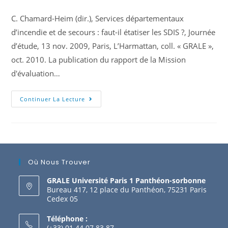
C. Chamard-Heim (dir.), Services départementaux
d’incendie et de secours : faut-il étatiser les SDIS ?, Journée
d’étude, 13 nov. 2009, Paris, L’Harmattan, coll. « GRALE »,
oct. 2010. La publication du rapport de la Mission
d'évaluation…
Continuer La Lecture
Où Nous Trouver
GRALE Université Paris 1 Panthéon-sorbonne
Bureau 417, 12 place du Panthéon, 75231 Paris
Cedex 05
Téléphone :
(+33) 01 44 07 83 87