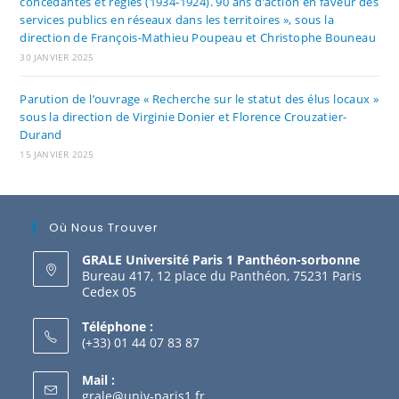
concédantes et régies (1934-1924). 90 ans d’action en faveur des
services publics en réseaux dans les territoires », sous la
direction de François-Mathieu Poupeau et Christophe Bouneau
30 JANVIER 2025
Parution de l’ouvrage « Recherche sur le statut des élus locaux »
sous la direction de Virginie Donier et Florence Crouzatier-
Durand
15 JANVIER 2025
Où Nous Trouver
GRALE Université Paris 1 Panthéon-sorbonne
Bureau 417, 12 place du Panthéon, 75231 Paris
Cedex 05
Téléphone :
(+33) 01 44 07 83 87
Mail :
grale@univ-paris1.fr