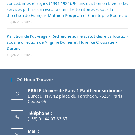
concédantes et régies (1934-1924). 90 ans d’action en faveur des
services publics en réseaux dans les territoires », sous la
direction de François-Mathieu Poupeau et Christophe Bouneau
30 JANVIER 2025
Parution de l’ouvrage « Recherche sur le statut des élus locaux »
sous la direction de Virginie Donier et Florence Crouzatier-
Durand
15 JANVIER 2025
Où Nous Trouver
GRALE Université Paris 1 Panthéon-sorbonne
Bureau 417, 12 place du Panthéon, 75231 Paris
Cedex 05
Téléphone :
(+33) 01 44 07 83 87
Mail :