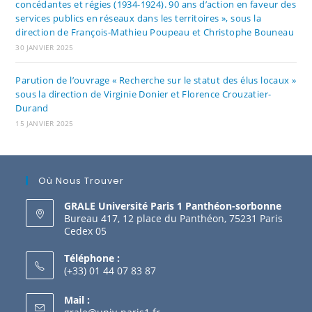
concédantes et régies (1934-1924). 90 ans d’action en faveur des
services publics en réseaux dans les territoires », sous la
direction de François-Mathieu Poupeau et Christophe Bouneau
30 JANVIER 2025
Parution de l’ouvrage « Recherche sur le statut des élus locaux »
sous la direction de Virginie Donier et Florence Crouzatier-
Durand
15 JANVIER 2025
Où Nous Trouver
GRALE Université Paris 1 Panthéon-sorbonne
Bureau 417, 12 place du Panthéon, 75231 Paris
Cedex 05
Téléphone :
(+33) 01 44 07 83 87
Mail :