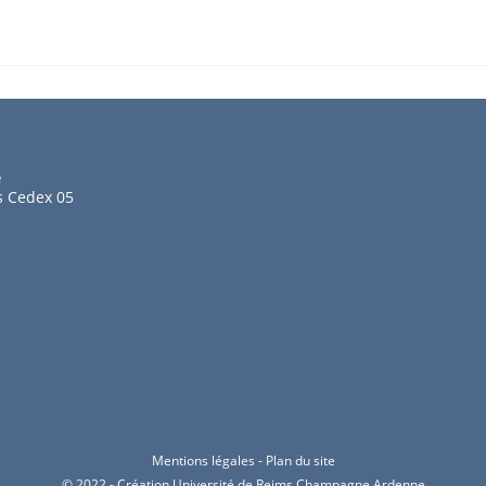
e
s Cedex 05
Mentions légales
-
Plan du site
© 2022 - Création Université de Reims Champagne Ardenne