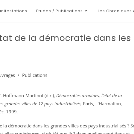
nifestations
Etudes / Publications
Les Chroniques 
tat de la démocratie dans les 
uvrages
/
Publications
V. Hoffmann-Martinot (dir.),
Démocraties urbaines, l’état de la
s grandes villes de 12 pays industrialisés
, Paris, L’Harmattan,
éc. 1999.
la démocratie dans les grandes villes des pays industrialisés ? S
-elles supérieures ici plutôt que là ? dans quelles conditions et