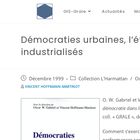
GIS-Grale
Actualités
Ma
Démocraties urbaines, l’é
industrialisés
Décembre 1999
Collection L'Harmattan
/
O
VINCENT HOFFMANN-MARTINOT
O. W. Gabriel et 
démocratie dans le
coll. « GRALE », d
Comment s’exerce 
performances sont