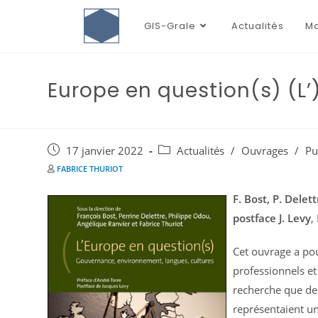
GIS-Grale
Actualités
Ma
Europe en question(s) (L
17 janvier 2022
Actualités
/
Ouvrages
/
Pu
FABRICE THURIOT
F. Bost, P. Delett
postface J. Levy
,
Cet ouvrage a pou
professionnels et
recherche que de 
représentaient un