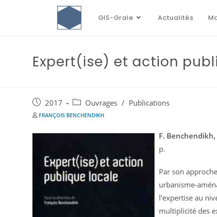
GIS-Grale
Actualités
Ma
Expert(ise) et action publ
2017
Ouvrages
/
Publications
FRANÇOIS BENCHENDIKH
F. Benchendikh, 
p.
Par son approche t
urbanisme-aménag
l’expertise au niv
multiplicité des e