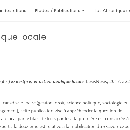
nifestations
Etudes / Publications
Les Chroniques 
ique locale
(dir.)
Expert(ise) et action publique locale
, LexisNexis, 2017, 222
ransdisciplinaire (gestion, droit, science politique, sociologie et
ement), cette publication vise à appréhender la question de
eau local par le biais de trois parties : la première est consacrée à 
xperts, la deuxième est relative à la mobilisation du « savoir-expe