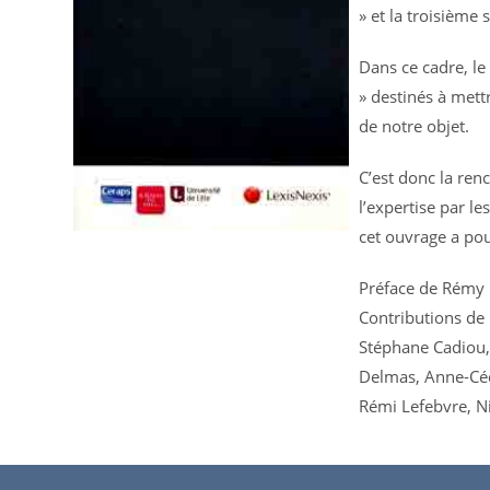
» et la troisième 
Dans ce cadre, le
» destinés à mett
de notre objet.
C’est donc la renc
l’expertise par le
cet ouvrage a pou
Préface de Rémy 
Contributions de
Stéphane Cadiou,
Delmas, Anne-Céc
Rémi Lefebvre, Ni