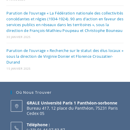
Parution de l’ouvrage « La Fédération nationale des collectivités
concédantes et régies (1934-1924). 90 ans d’action en faveur des
services publics en réseaux dans les territoires », sous la
direction de François-Mathieu Poupeau et Christophe Bouneau
30 JANVIER 2025
Parution de l’ouvrage « Recherche sur le statut des élus locaux »
sous la direction de Virginie Donier et Florence Crouzatier-
Durand
15 JANVIER 2025
Où Nous Trouver
GRALE Université Paris 1 Panthéon-sorbonne
Bureau 417, 12 place du Panthéon, 75231 Paris
Cedex 05
Téléphone :
(+33) 01 44 07 83 87