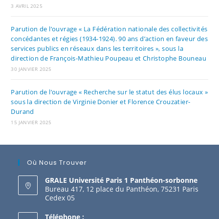
3 AVRIL 2025
Parution de l’ouvrage « La Fédération nationale des collectivités
concédantes et régies (1934-1924). 90 ans d’action en faveur des
services publics en réseaux dans les territoires », sous la
direction de François-Mathieu Poupeau et Christophe Bouneau
30 JANVIER 2025
Parution de l’ouvrage « Recherche sur le statut des élus locaux »
sous la direction de Virginie Donier et Florence Crouzatier-
Durand
15 JANVIER 2025
Où Nous Trouver
GRALE Université Paris 1 Panthéon-sorbonne
Bureau 417, 12 place du Panthéon, 75231 Paris
Cedex 05
Téléphone :