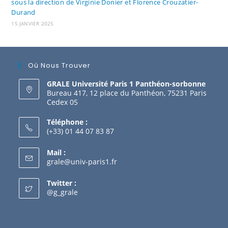
sous la direction de Virginie Donier et Florence Crouzatier-
Durand
15 JANVIER 2025
Où Nous Trouver
GRALE Université Paris 1 Panthéon-sorbonne
Bureau 417, 12 place du Panthéon, 75231 Paris
Cedex 05
Téléphone :
(+33) 01 44 07 83 87
Mail :
grale@univ-paris1.fr
Twitter :
@g_grale