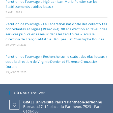
Parution de l’ouvrage dirigé par Jean-Marie Pontier sur les
Établissements publics locaux
3 AVRIL 2025
Parution de l’ouvrage « La Fédération nationale des collectivités
concédantes et régies (1934-1924). 90 ans d’action en faveur des
services publics en réseaux dans les territoires », sous la
direction de François-Mathieu Poupeau et Christophe Bouneau
30 JANVIER 2025
Parution de l’ouvrage « Recherche sur le statut des élus locaux »
sous la direction de Virginie Donier et Florence Crouzatier-
Durand
15 JANVIER 2025
Où Nous Trouver
GRALE Université Paris 1 Panthéon-sorbonne
Bureau 417, 12 place du Panthéon, 75231 Paris
Cedex 05