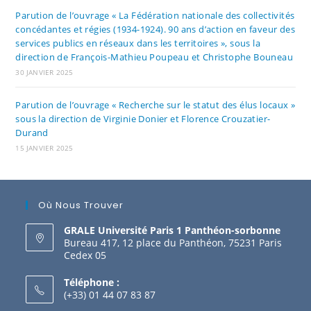
Parution de l’ouvrage « La Fédération nationale des collectivités
concédantes et régies (1934-1924). 90 ans d’action en faveur des
services publics en réseaux dans les territoires », sous la
direction de François-Mathieu Poupeau et Christophe Bouneau
30 JANVIER 2025
Parution de l’ouvrage « Recherche sur le statut des élus locaux »
sous la direction de Virginie Donier et Florence Crouzatier-
Durand
15 JANVIER 2025
Où Nous Trouver
GRALE Université Paris 1 Panthéon-sorbonne
Bureau 417, 12 place du Panthéon, 75231 Paris
Cedex 05
Téléphone :
(+33) 01 44 07 83 87