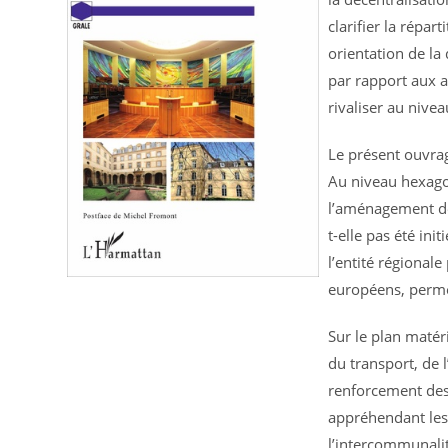
clarifier la répa
orientation de la 
par rapport aux a
rivaliser au nive
Le présent ouvrage
Au niveau hexagon
l’aménagement des
t-elle pas été in
l’entité régionale
européens, perme
Sur le plan matér
du transport, de 
renforcement des
appréhendant les
l’intercommunalit