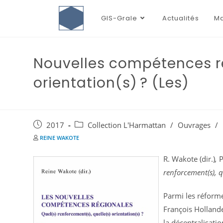
GIS-Grale
Actualités
Ma
Nouvelles compétences ré
orientation(s) ? (Les)
2017
Collection L'Harmattan
/
Ouvrages
/
REINE WAKOTE
R. Wakote (dir.)
,
P
renforcement(s), qu
Parmi les réforme
François Hollande
la décentralisati