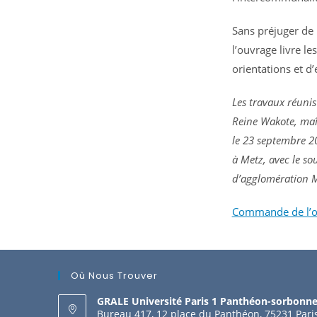
Sans préjuger de 
l’ouvrage livre l
orientations et d
Les travaux réunis
Reine Wakote, maît
le 23 septembre 20
à Metz, avec le s
d’agglomération 
Commande de l’o
Où Nous Trouver
GRALE Université Paris 1 Panthéon-sorbonn
Bureau 417, 12 place du Panthéon, 75231 Pari