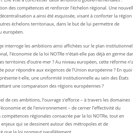
rtition des compétences et renforcer l’échelon régional. Une nouvel
décentralisation a ainsi été esquissée, visant à conforter la région
utres échelons territoriaux, dans le but de lui permettre de
au européen.
 interroge les ambitions ainsi affichées sur le plan institutionnel
al, l’économie de la loi NOTRe n’était-elle pas déjà en germe da
 territoires d’outre-mer ? Au niveau européen, cette réforme n’a
itiée pour répondre aux exigences de l’Union européenne ? En quoi
 présente-t-elle, une uniformité institutionnelle au sein des États
ttant une comparaison des régions européennes ?
iel de ces ambitions, l’ouvrage s’efforce – à travers les domaines
l’économie et de l’environnement – de cerner l’effectivité du
 compétences régionales consacrée par la loi NOTRe, tout en
 enjeux qui se dessinent autour des métropoles et de
é que la loi promeut parallèlement.