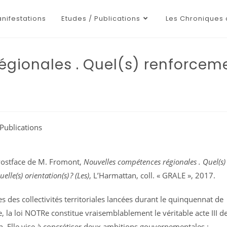
nifestations
Etudes / Publications
Les Chroniques 
gionales . Quel(s) renforceme
Publications
ostface de M. Fromont,
Nouvelles compétences régionales . Quel(s)
elle(s) orientation(s) ?
(Les)
, L’Harmattan, coll. « GRALE », 2017.
s des collectivités territoriales lancées durant le quinquennat de
, la loi NOTRe constitue vraisemblablement le véritable acte III d
on. Elle vise à concrétiser deux ambitions gouvernementales :