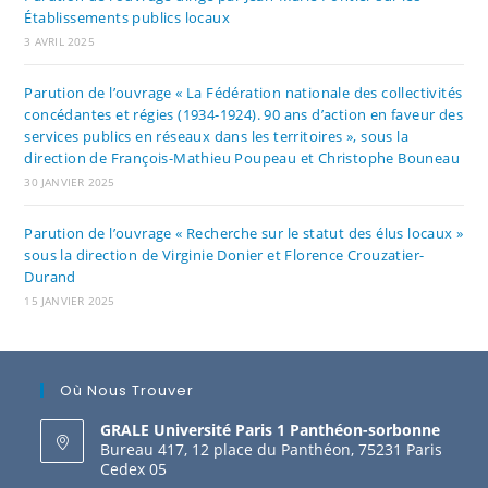
Établissements publics locaux
3 AVRIL 2025
Parution de l’ouvrage « La Fédération nationale des collectivités
concédantes et régies (1934-1924). 90 ans d’action en faveur des
services publics en réseaux dans les territoires », sous la
direction de François-Mathieu Poupeau et Christophe Bouneau
30 JANVIER 2025
Parution de l’ouvrage « Recherche sur le statut des élus locaux »
sous la direction de Virginie Donier et Florence Crouzatier-
Durand
15 JANVIER 2025
Où Nous Trouver
GRALE Université Paris 1 Panthéon-sorbonne
Bureau 417, 12 place du Panthéon, 75231 Paris
Cedex 05