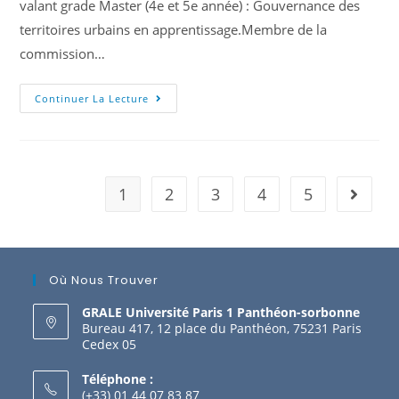
valant grade Master (4e et 5e année) : Gouvernance des
territoires urbains en apprentissage.Membre de la
commission…
Continuer La Lecture
1
2
3
4
5
Où Nous Trouver
GRALE Université Paris 1 Panthéon-sorbonne
Bureau 417, 12 place du Panthéon, 75231 Paris
Cedex 05
Téléphone :
(+33) 01 44 07 83 87