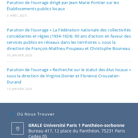
Parution de l’ouvrage dirigé par Jean-Marie Pontier sur les
Établissements publics locaux
3 AVRIL 2025
Parution de l’ouvrage « La Fédération nationale des collectivités
concédantes et régies (1934-1924). 90 ans d’action en faveur des
services publics en réseaux dans les territoires », sous la
direction de François-Mathieu Poupeau et Christophe Bouneau
30 JANVIER 2025
Parution de l’ouvrage « Recherche sur le statut des élus locaux »
sous la direction de Virginie Donier et Florence Crouzatier-
Durand
15 JANVIER 2025
Où Nous Trouver
GRALE Université Paris 1 Panthéon-sorbonne
Bureau 417, 12 place du Panthéon, 75231 Paris
Cedex 05