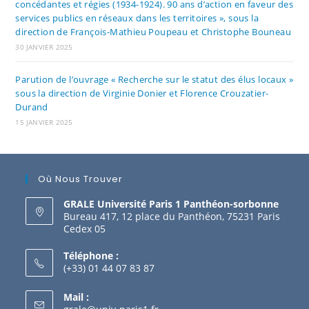
concédantes et régies (1934-1924). 90 ans d’action en faveur des
services publics en réseaux dans les territoires », sous la
direction de François-Mathieu Poupeau et Christophe Bouneau
30 JANVIER 2025
Parution de l’ouvrage « Recherche sur le statut des élus locaux »
sous la direction de Virginie Donier et Florence Crouzatier-
Durand
15 JANVIER 2025
Où Nous Trouver
GRALE Université Paris 1 Panthéon-sorbonne
Bureau 417, 12 place du Panthéon, 75231 Paris
Cedex 05
Téléphone :
(+33) 01 44 07 83 87
Mail :