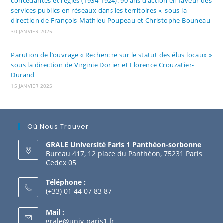
concédantes et régies (1934-1924). 90 ans d’action en faveur des
services publics en réseaux dans les territoires », sous la
direction de François-Mathieu Poupeau et Christophe Bouneau
30 JANVIER 2025
Parution de l’ouvrage « Recherche sur le statut des élus locaux »
sous la direction de Virginie Donier et Florence Crouzatier-
Durand
15 JANVIER 2025
Où Nous Trouver
GRALE Université Paris 1 Panthéon-sorbonne
Bureau 417, 12 place du Panthéon, 75231 Paris
Cedex 05
Téléphone :
(+33) 01 44 07 83 87
Mail :
grale@univ-paris1.fr