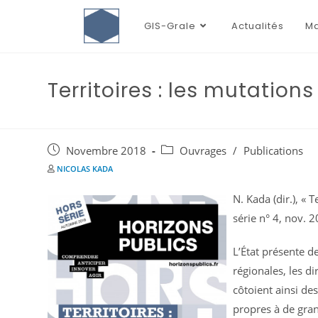
GIS-Grale
Actualités
Ma
Territoires : les mutations 
Novembre 2018
Ouvrages
/
Publications
NICOLAS KADA
N. Kada (dir.), « 
série n° 4, nov. 2
L’État présente de
régionales, les d
côtoient ainsi de
propres à de gran