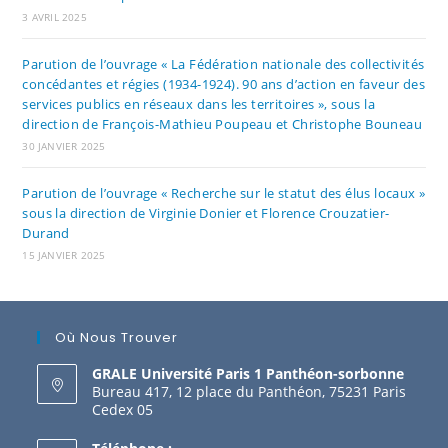
3 AVRIL 2025
Parution de l’ouvrage « La Fédération nationale des collectivités
concédantes et régies (1934-1924). 90 ans d’action en faveur des
services publics en réseaux dans les territoires », sous la
direction de François-Mathieu Poupeau et Christophe Bouneau
30 JANVIER 2025
Parution de l’ouvrage « Recherche sur le statut des élus locaux »
sous la direction de Virginie Donier et Florence Crouzatier-
Durand
15 JANVIER 2025
Où Nous Trouver
GRALE Université Paris 1 Panthéon-sorbonne
Bureau 417, 12 place du Panthéon, 75231 Paris
Cedex 05