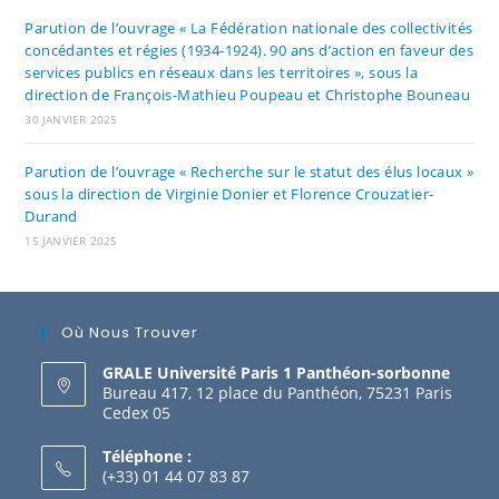
Parution de l’ouvrage « La Fédération nationale des collectivités
concédantes et régies (1934-1924). 90 ans d’action en faveur des
services publics en réseaux dans les territoires », sous la
direction de François-Mathieu Poupeau et Christophe Bouneau
30 JANVIER 2025
Parution de l’ouvrage « Recherche sur le statut des élus locaux »
sous la direction de Virginie Donier et Florence Crouzatier-
Durand
15 JANVIER 2025
Où Nous Trouver
GRALE Université Paris 1 Panthéon-sorbonne
Bureau 417, 12 place du Panthéon, 75231 Paris
Cedex 05
Téléphone :
(+33) 01 44 07 83 87