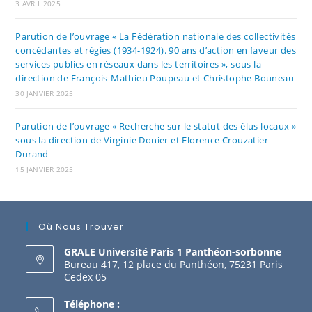
3 AVRIL 2025
Parution de l’ouvrage « La Fédération nationale des collectivités
concédantes et régies (1934-1924). 90 ans d’action en faveur des
services publics en réseaux dans les territoires », sous la
direction de François-Mathieu Poupeau et Christophe Bouneau
30 JANVIER 2025
Parution de l’ouvrage « Recherche sur le statut des élus locaux »
sous la direction de Virginie Donier et Florence Crouzatier-
Durand
15 JANVIER 2025
Où Nous Trouver
GRALE Université Paris 1 Panthéon-sorbonne
Bureau 417, 12 place du Panthéon, 75231 Paris
Cedex 05
Téléphone :