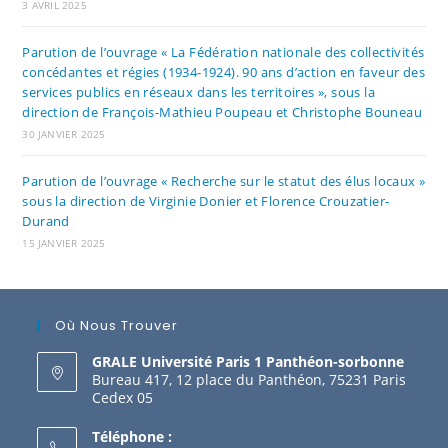
3 AVRIL 2025
Parution de l’ouvrage « La Fédération nationale des collectivités
concédantes et régies (1934-1924). 90 ans d’action en faveur des
services publics en réseaux dans les territoires », sous la
direction de François-Mathieu Poupeau et Christophe Bouneau
30 JANVIER 2025
Parution de l’ouvrage « Recherche sur le statut des élus locaux »
sous la direction de Virginie Donier et Florence Crouzatier-
Durand
15 JANVIER 2025
Où Nous Trouver
GRALE Université Paris 1 Panthéon-sorbonne
Bureau 417, 12 place du Panthéon, 75231 Paris
Cedex 05
Téléphone :