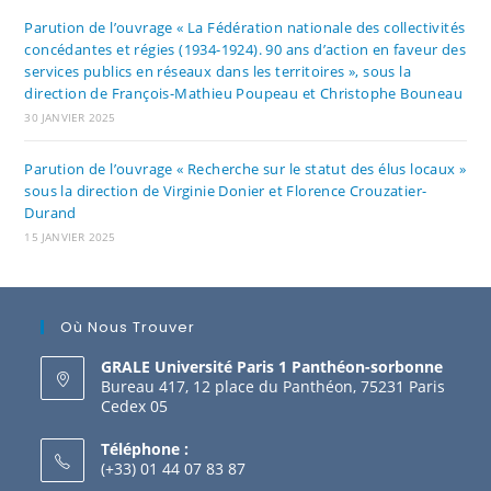
Parution de l’ouvrage « La Fédération nationale des collectivités
concédantes et régies (1934-1924). 90 ans d’action en faveur des
services publics en réseaux dans les territoires », sous la
direction de François-Mathieu Poupeau et Christophe Bouneau
30 JANVIER 2025
Parution de l’ouvrage « Recherche sur le statut des élus locaux »
sous la direction de Virginie Donier et Florence Crouzatier-
Durand
15 JANVIER 2025
Où Nous Trouver
GRALE Université Paris 1 Panthéon-sorbonne
Bureau 417, 12 place du Panthéon, 75231 Paris
Cedex 05
Téléphone :
(+33) 01 44 07 83 87