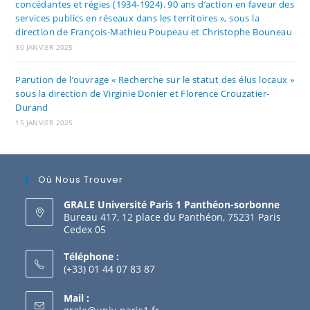
concédantes et régies (1934-1924). 90 ans d’action en faveur des
services publics en réseaux dans les territoires », sous la
direction de François-Mathieu Poupeau et Christophe Bouneau
30 JANVIER 2025
Parution de l’ouvrage « Recherche sur le statut des élus locaux »
sous la direction de Virginie Donier et Florence Crouzatier-
Durand
15 JANVIER 2025
Où Nous Trouver
GRALE Université Paris 1 Panthéon-sorbonne
Bureau 417, 12 place du Panthéon, 75231 Paris
Cedex 05
Téléphone :
(+33) 01 44 07 83 87
Mail :