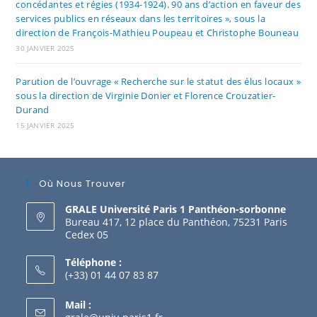
concédantes et régies (1934-1924). 90 ans d’action en faveur des
services publics en réseaux dans les territoires », sous la
direction de François-Mathieu Poupeau et Christophe Bouneau
30 JANVIER 2025
Parution de l’ouvrage « Recherche sur le statut des élus locaux »
sous la direction de Virginie Donier et Florence Crouzatier-
Durand
15 JANVIER 2025
Où Nous Trouver
GRALE Université Paris 1 Panthéon-sorbonne
Bureau 417, 12 place du Panthéon, 75231 Paris
Cedex 05
Téléphone :
(+33) 01 44 07 83 87
Mail :