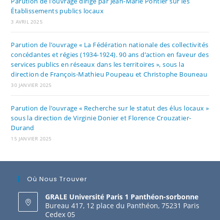
Parution de l’ouvrage dirigé par Jean-Marie Pontier sur les
Établissements publics locaux
3 AVRIL 2025
Parution de l’ouvrage « La Fédération nationale des collectivités
concédantes et régies (1934-1924). 90 ans d’action en faveur des
services publics en réseaux dans les territoires », sous la
direction de François-Mathieu Poupeau et Christophe Bouneau
30 JANVIER 2025
Parution de l’ouvrage « Recherche sur le statut des élus locaux »
sous la direction de Virginie Donier et Florence Crouzatier-
Durand
15 JANVIER 2025
Où Nous Trouver
GRALE Université Paris 1 Panthéon-sorbonne
Bureau 417, 12 place du Panthéon, 75231 Paris
Cedex 05