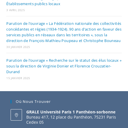
Établissements publics locaux
3 AVRIL 2025
Parution de l’ouvrage « La Fédération nationale des collectivités
concédantes et régies (1934-1924). 90 ans d’action en faveur des
services publics en réseaux dans les territoires », sous la
direction de François-Mathieu Poupeau et Christophe Bouneau
30 JANVIER 2025
Parution de l’ouvrage « Recherche sur le statut des élus locaux »
sous la direction de Virginie Donier et Florence Crouzatier-
Durand
15 JANVIER 2025
Où Nous Trouver
GRALE Université Paris 1 Panthéon-sorbonne
Bureau 417, 12 place du Panthéon, 75231 Paris
Cedex 05