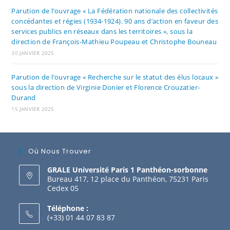
Parution de l’ouvrage « La Fédération nationale des collectivités
concédantes et régies (1934-1924). 90 ans d’action en faveur des
services publics en réseaux dans les territoires », sous la
direction de François-Mathieu Poupeau et Christophe Bouneau
30 JANVIER 2025
Parution de l’ouvrage « Recherche sur le statut des élus locaux »
sous la direction de Virginie Donier et Florence Crouzatier-
Durand
15 JANVIER 2025
Où Nous Trouver
GRALE Université Paris 1 Panthéon-sorbonne
Bureau 417, 12 place du Panthéon, 75231 Paris
Cedex 05
Téléphone :
(+33) 01 44 07 83 87