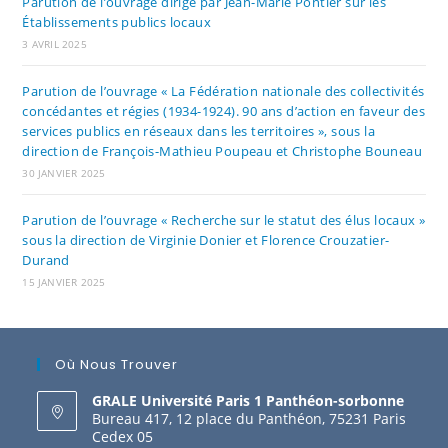
Parution de l’ouvrage dirigé par Jean-Marie Pontier sur les
Établissements publics locaux
3 AVRIL 2025
Parution de l’ouvrage « La Fédération nationale des collectivités
concédantes et régies (1934-1924). 90 ans d’action en faveur des
services publics en réseaux dans les territoires », sous la
direction de François-Mathieu Poupeau et Christophe Bouneau
30 JANVIER 2025
Parution de l’ouvrage « Recherche sur le statut des élus locaux »
sous la direction de Virginie Donier et Florence Crouzatier-
Durand
15 JANVIER 2025
Où Nous Trouver
GRALE Université Paris 1 Panthéon-sorbonne
Bureau 417, 12 place du Panthéon, 75231 Paris
Cedex 05