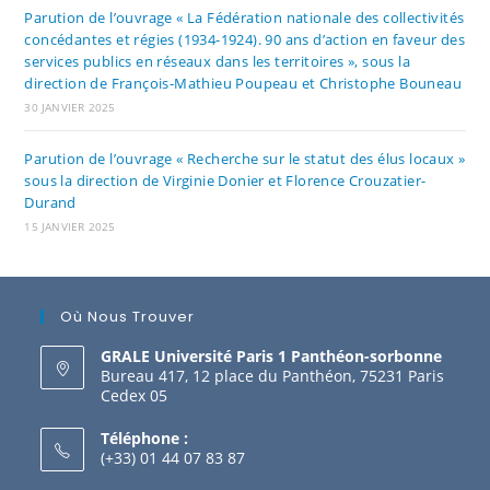
Parution de l’ouvrage « La Fédération nationale des collectivités
concédantes et régies (1934-1924). 90 ans d’action en faveur des
services publics en réseaux dans les territoires », sous la
direction de François-Mathieu Poupeau et Christophe Bouneau
30 JANVIER 2025
Parution de l’ouvrage « Recherche sur le statut des élus locaux »
sous la direction de Virginie Donier et Florence Crouzatier-
Durand
15 JANVIER 2025
Où Nous Trouver
GRALE Université Paris 1 Panthéon-sorbonne
Bureau 417, 12 place du Panthéon, 75231 Paris
Cedex 05
Téléphone :
(+33) 01 44 07 83 87