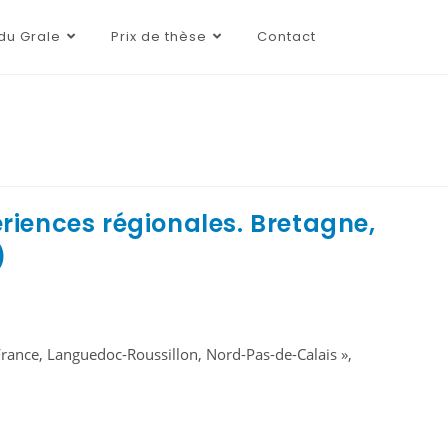
du Grale
Prix de thèse
Contact
ériences régionales. Bretagne,
)
-France, Languedoc-Roussillon, Nord-Pas-de-Calais »,