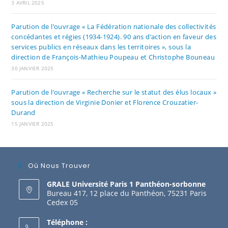
3 AVRIL 2025
Parution de l’ouvrage « La Fédération nationale des collectivités
concédantes et régies (1934-1924). 90 ans d’action en faveur des
services publics en réseaux dans les territoires », sous la
direction de François-Mathieu Poupeau et Christophe Bouneau
30 JANVIER 2025
Parution de l’ouvrage « Recherche sur le statut des élus locaux »
sous la direction de Virginie Donier et Florence Crouzatier-
Durand
15 JANVIER 2025
Où Nous Trouver
GRALE Université Paris 1 Panthéon-sorbonne
Bureau 417, 12 place du Panthéon, 75231 Paris
Cedex 05
Téléphone :