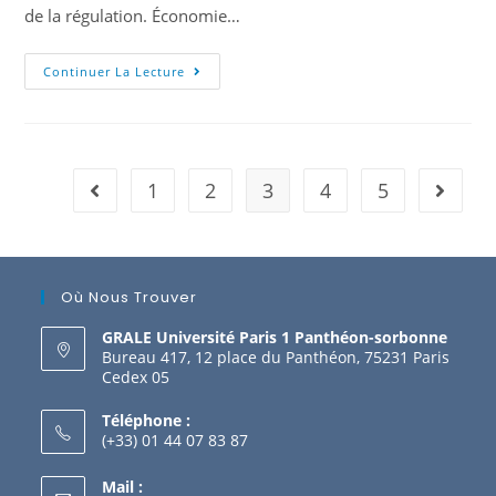
de la régulation. Économie…
Continuer La Lecture
1
2
3
4
5
Où Nous Trouver
GRALE Université Paris 1 Panthéon-sorbonne
Bureau 417, 12 place du Panthéon, 75231 Paris
Cedex 05
Téléphone :
(+33) 01 44 07 83 87
Mail :