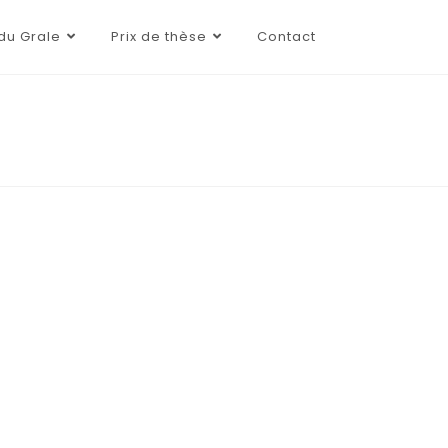
du Grale
Prix de thèse
Contact