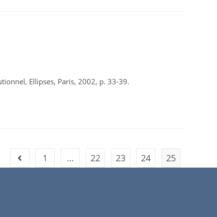
utionnel, Ellipses, Paris, 2002, p. 33-39.
1
…
22
23
24
25