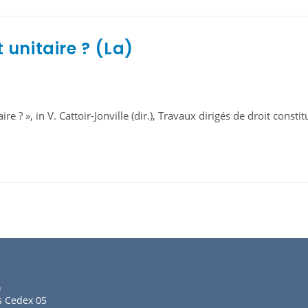
 unitaire ? (La)
e ? », in V. Cattoir-Jonville (dir.), Travaux dirigés de droit constit
e
s Cedex 05